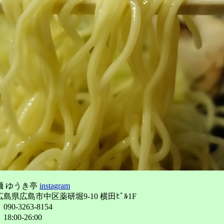
麺 ゆうき亭
instagram
島県広島市中区薬研堀9-10 横田ﾋﾞﾙ1F
0-3263-8154
:00-26:00