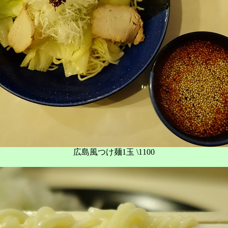
広島風つけ麺1玉 \1100