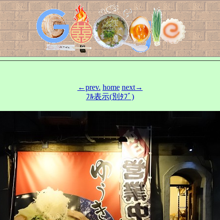
←prev.
home
next→
ﾌﾙ表示(別ﾀﾌﾞ)