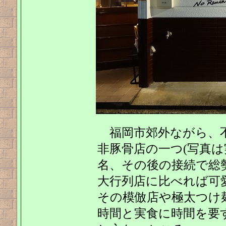
福岡市郊外ながら、
非豚骨店の一つ(写真は
名、その後の接続で総勢
大行列店に比べれば可
その模倣店や極太つけ
時間と実食に時間を要