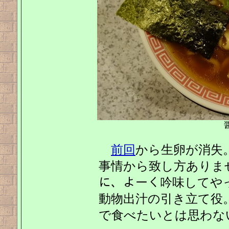
醤
前回
から生卵が消失
事情から致し方ありませ
に、よーく吟味してや
動物出汁の引き立て役。
で食べたいとは思わな