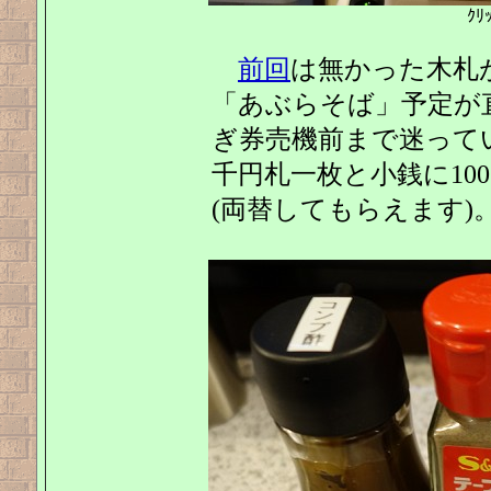
ｸ
前回
は無かった木札
「あぶらそば」予定が直
ぎ券売機前まで迷って
千円札一枚と小銭に10
(両替してもらえます)