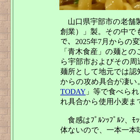
山口県宇部市の老舗製
創業）」製。その中でも
で、2025年7月から
「青木食産」の麺との
ら宇部市およびその周
麺所として地元では認
からの攻め具合が凄い
TODAY
」等で食べられ
れ具合から使用小麦ま
食感はﾌﾟﾙﾝｯﾌﾟﾙﾝ、
体ないので、一本一本