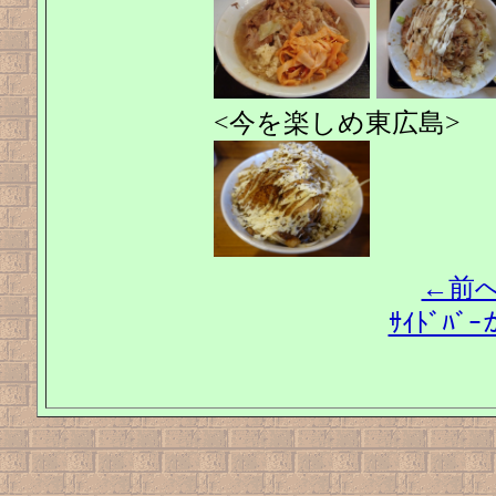
<今を楽しめ東広島>
←前
ｻｲﾄﾞﾊ