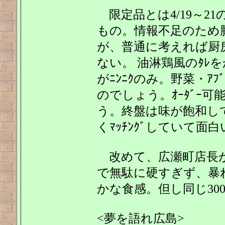
限定品とは4/19～2
もの。情報不足のため
が、普通に考えれば厨房
ない。 油淋鶏風のﾀﾚを
がﾆﾝﾆｸのみ。野菜・ｱﾌ
のでしょう。ｵｰﾀﾞｰ
う。終盤は味が飽和し
くﾏｯﾁﾝｸﾞしていて面
改めて、広瀬町店長が
で無駄に硬すぎず、暴
かな食感。但し同じ300g
<夢を語れ広島>