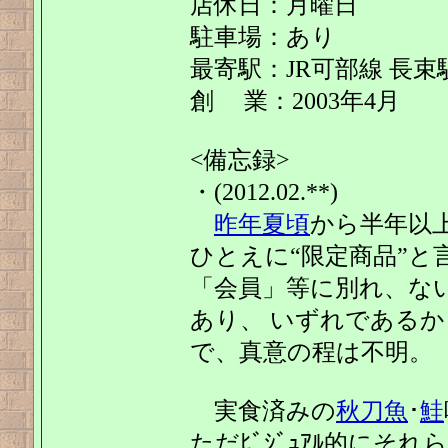
店休日：月曜日
駐車場：あり
最寄駅：JR可部線 長束
創 業：2003年4月
<備忘録>
・(2012.02.**)
昨年夏頃
から半年以
ひとえに“限定商品”と
「会員」等に別れ、な
あり、 いずれである
で、真意の程は不明。
実食済みの
秋刀魚
･
鮭
ただﾋﾞｼﾞｭｱﾙ的にそ