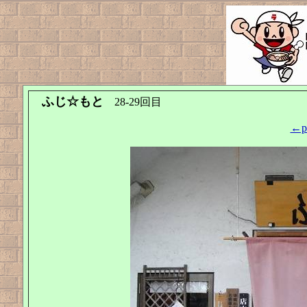
ふじ☆もと
28-29回目
←pr