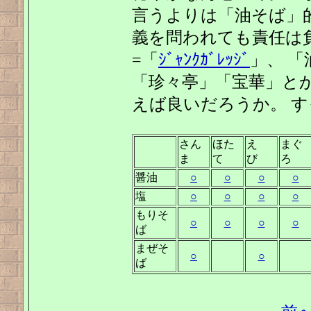
言うよりは「油そば」的
義を問われても責任は
=「
ｼﾞｬﾝｸｶﾞﾚｯｼﾞ
」、 「
「珍々亭」「宝華」と
えば良いだろうか。 すっ
さん
ほた
え
まぐ
ま
て
び
ろ
醤油
○
○
○
○
塩
○
○
○
○
もりそ
○
○
○
○
ば
まぜそ
○
○
ば