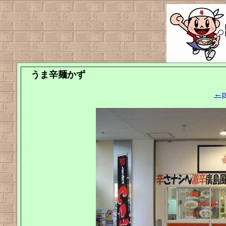
うま辛麺かず
←pr