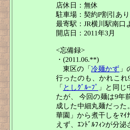
店休日：無休
駐車場：契約P割引あり
最寄駅：JR横川駅南口よ
開店日：2011年3月
<忘備録>
・(2011.06.**)
東区の「
冷麺かず
」
行ったのも、かれこれ9
「
としｸﾞﾙｰﾌﾟ
」と同じ
たが、 今回の麺は9
成した中細丸麺だった
華園」から煮干しをﾏｲ
えず、ｴﾝﾄﾞﾙﾌｨﾝが