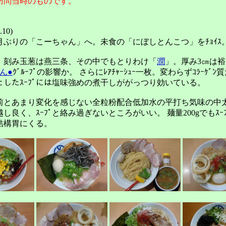
訪問当時のものです。
.10)
月ぶりの「こーちゃん」へ。未食の「にぼしとんこつ」をﾁｮｲｽ
刻み玉葱は燕三条、その中でもとりわけ「
潤
」。厚み3㎝は裕
ん●
ｸﾞﾙｰﾌﾟの影響か。 さらにﾚｱﾁｬｰｼｭｰ一枚。変わらずｺﾗｰｹﾞ
ｯとしたｽｰﾌﾟには塩味強めの煮干しががっつり効いている。
とあまり変化を感じない全粒粉配合低加水の平打ち気味の中
喉越し良く、ｽｰﾌﾟと絡み過ぎないところがいい。 麺量200gでもｽｰ
結構胃にくる。