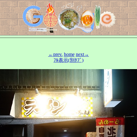
←prev.
home
next→
ﾌﾙ表示(別ﾀﾌﾞ)