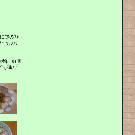
。
に超のﾁｬｰ
ﾝ質たっぷり
太麺。麺肌
ﾌﾟが重い