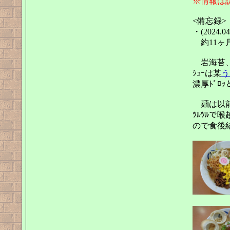
※情報は
<備忘録>
・(2024.04
約11ヶ
岩海苔、
ｼｭｰは某
う
濃厚ﾄﾞﾛ
麺は以前
ﾂﾙﾂﾙで
ので食後