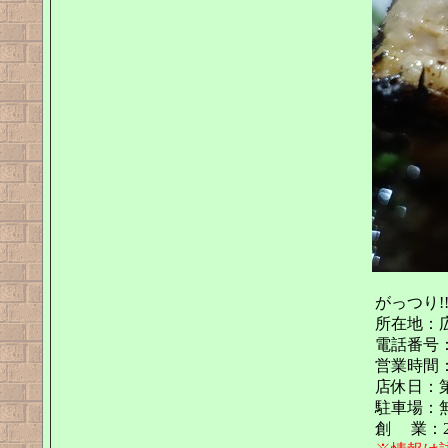
がっつり!
所在地：広
電話番号：08
営業時間：(土曜
店休日：
駐車場：
創 業：2