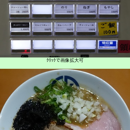
ｸﾘｯｸで画像拡大可