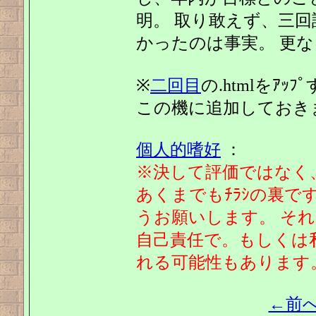
明。 取り敢えず、三
かったのは事実。 更
※
二回目
の.htmlをｱｯ
この機に追加しておき
個人的嗜好
：
※決して評価ではなく
あくまでもﾁﾗｼの裏
うお願いします。 そ
自己責任で。もしくは
れる可能性もあります
←前