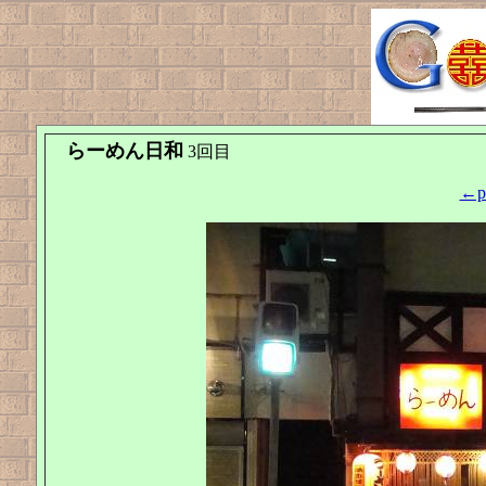
らーめん日和
3回目
←pr