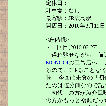
定休日：
駐車場：なし
最寄駅：JR広島駅
開店日：2010年3月19日
<忘備録>
・一回目(2010.03.27)
遅れ馳せながら、前週ｵ
MONGOI
の二号店へ。
るので、ﾌﾞﾚることな
味。 今回は未食の「
たのは随分前なので記
「初代」の方が魚介風味(
の方がもっと複雑だっ