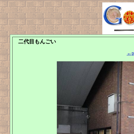
二代目もんごい
←pr