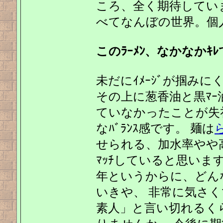
ころ、全く期待してい
べてなんぼの世界。個
このﾗｰﾒﾝ、なかなかｷ
未だにｲﾒｰｼﾞが掴みにく
その上に葱香油と黒ﾏｰ
ていなかったことが失
なﾊﾞﾗﾝｽ感です。 麺は
せられる、加水率やや高
ﾏｯﾁしていると思いま
年というからに、どんな
いきや、 非常に気さく
素人」と言い切れるく