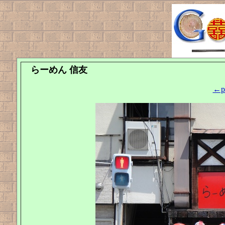
らーめん 信友
←pr