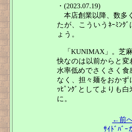
・(2023.07.19)
本店創業以降、数多く
たが、こういうﾈｰﾐﾝ
ょう。
「KUNIMAX」。
快なのは以前からと変
水率低めでさくさく食
なく、担々麺をおかずに
ｯﾋﾟﾝｸﾞとしてより
に。
←前
ｻｲﾄﾞﾊ