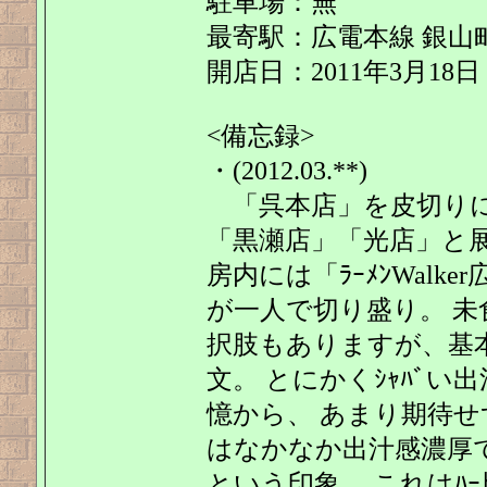
駐車場：無
最寄駅：広電本線 銀山町
開店日：2011年3月18日
<備忘録>
・(2012.03.**)
「呉本店」を皮切り
「黒瀬店」「光店」と
房内には「ﾗｰﾒﾝWalk
が一人で切り盛り。 未
択肢もありますが、基本
文。 とにかくｼｬﾊﾞい
憶から、 あまり期待
はなかなか出汁感濃厚
という印象。 これはﾊ