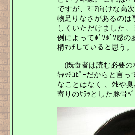
ですが、ﾏﾆｱ向けな高
物足りなさがあるのは
しくいただけました。 
例によってﾎﾞｿﾎﾞｿ感
構ﾏｯﾁしていると思う。
(既食者は読む必要のな
ｷｬｯﾁｺﾋﾟｰだからと言っ
なことはなく 、ｸｾや
寄りのｻﾗｯとした豚骨ﾍﾞ