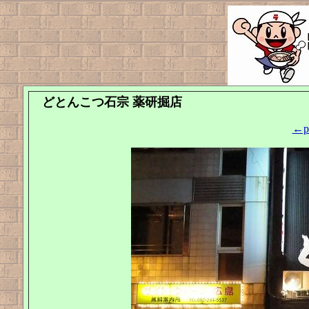
どとんこつ石宗 薬研掘店
←pr