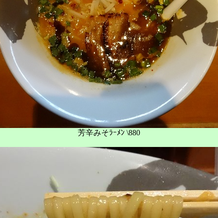
芳辛みそﾗｰﾒﾝ \880