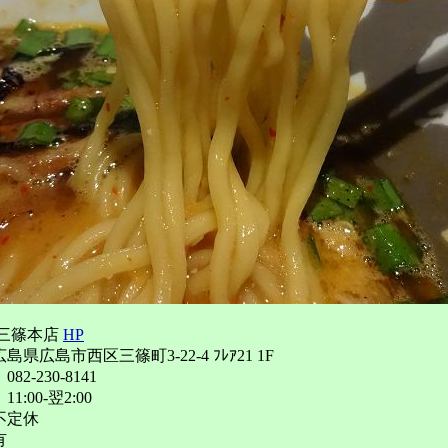
 三篠本店
HP
県広島市西区三篠町3-22-4 ﾌﾚｱ21 1F
2-230-8141
:00-翌2:00
不定休
有