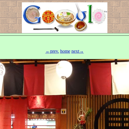
←prev.
home
next→