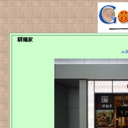
驛麺家
←pr