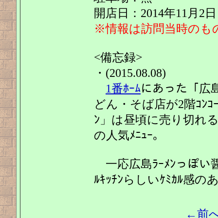
開店日：2014年11月2日
※情報は訪問当時のも
<備忘録>
・(2015.08.08)
1番ﾎｰﾑ
にあった「広
どん・そば店が2階ｺﾝｺ
ﾝ」は昼頃に売り切れ
の人気ﾒﾆｭｰ。
一応広島ﾗｰﾒﾝっぽい
ﾙｷｯﾁﾝらしいｹﾐｶﾙ感
←前