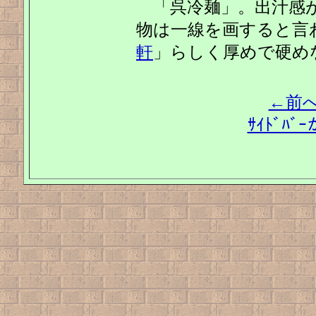
「呉冷麺」。出汁感が
物は一線を画すると言
軒
」らしく厚めで硬め
←前
ｻｲﾄﾞﾊ