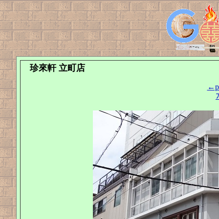
珍來軒 立町店
←pr