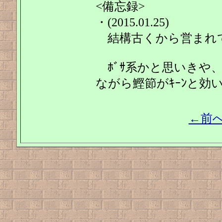
<備忘録>
・(2015.01.25)
結構古くから営まれ
ﾎﾞｻ系かと思いきや
ながら鰹節がｷｰﾝと効
←前