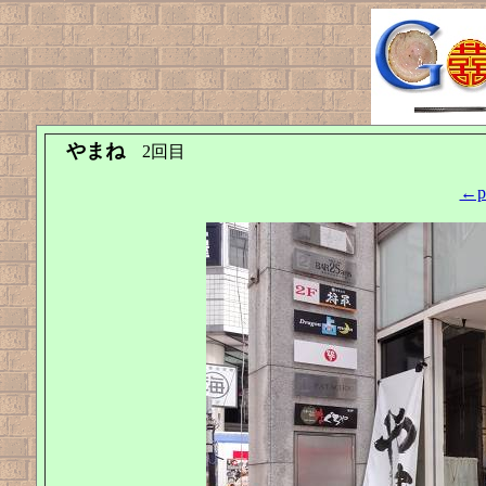
やまね
2回目
←pr