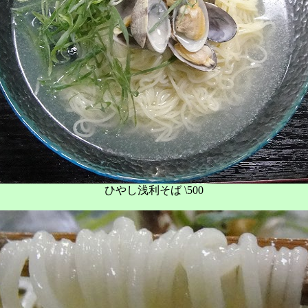
ひやし浅利そば \500