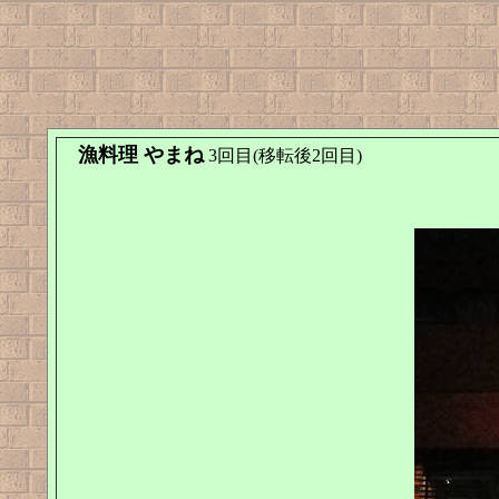
漁料理 やまね
3回目(移転後2回目)