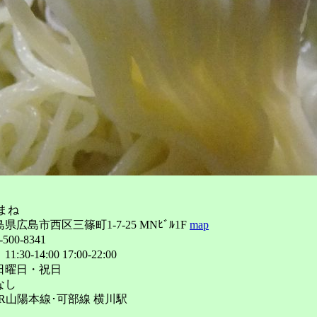
まね
県広島市西区三篠町1-7-25 MNﾋﾞﾙ1F
map
500-8341
30-14:00 17:00-22:00
日曜日・祝日
なし
R山陽本線･可部線 横川駅