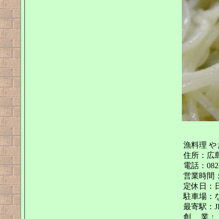
漁料理 や
住所：広島
電話：082-
営業時間：11:
定休日：
駐車場：
最寄駅：J
創 業：