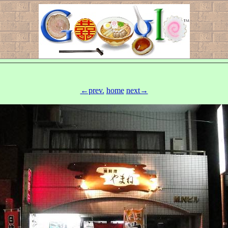
←prev.
home
next→