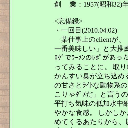
創 業：1957(昭和32)
<忘備録>
・一回目(2010.04.02)
某仕事上のclientが
一番美味しい」と大推薦
ﾛｸﾞでﾗｰﾒﾝのﾚﾎﾟ
ってみることに。 取り
かんすい臭が立ち込める
の甘さとﾗｲﾄな動物系
こりゃﾀﾞﾒだ」と言うの
平打ち気味の低加水中
やかな食感。 しかしか
めてくるあたりから、以