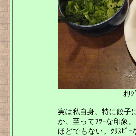
ｵﾘｼ
実は私自身、特に餃子
か、至ってﾌﾂｰな印象
ほどでもない。ｸﾘｽﾋ