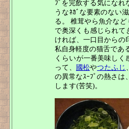
ﾌﾟを完飲する気になれ
うなﾈｶﾞな要素のない
る。 椎茸やら魚介な
で奥深くも感じられて
ければ、一口目からの
私自身軽度の猫舌である
くらいが一番美味しく
って、
國松
や
つたふじ
の異常なｽｰﾌﾟの熱さ
します(苦笑)。