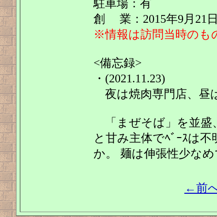
駐車場：有
創 業：2015年9月21
※情報は訪問当時のも
<備忘録>
・(2021.11.23)
夜は焼肉専門店、昼
「まぜそば」を並盛、
と甘み主体でﾍﾞｰｽは不
か。 麺は伸張性少なめで
←前