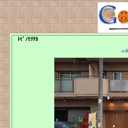
ﾄﾋﾞﾉﾓﾘﾀｶ
←pr