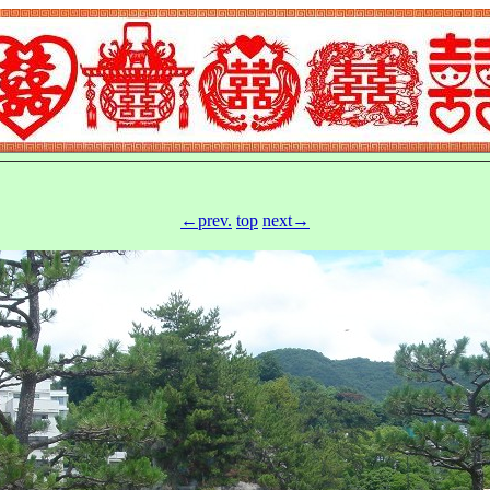
←prev.
top
next→