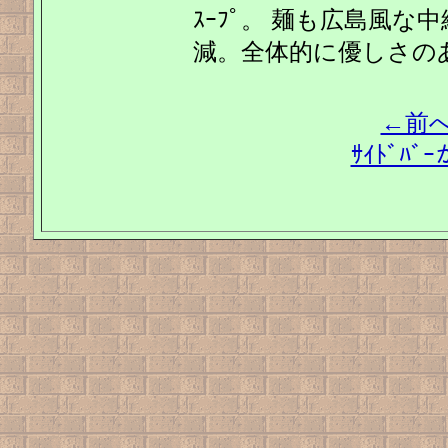
ｽｰﾌﾟ。 麺も広島風な
減。全体的に優しさの
←前
ｻｲﾄﾞﾊ