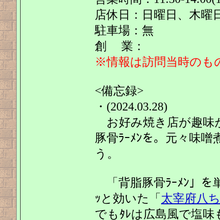
店休日：日曜日、木曜
駐車場：無
創 業：
※情報は訪問当時のも
<備忘録>
・(2024.03.28)
お好み焼き店が趣味
豚骨ﾗｰﾒﾝを。元々味噌
う。
「背脂豚骨ﾗｰﾒﾝ」を単
ｯと効いた「
太宰府八
でもﾀﾚは広島風で塩味も