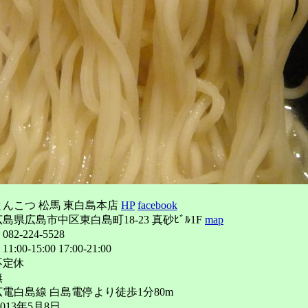
んこつ 松馬 東白島本店
HP
facebook
島県広島市中区東白島町18-23 真砂ﾋﾞﾙ1F
map
2-224-5528
00-15:00 17:00-21:00
不定休
無
電白島線 白島電停より徒歩1分80m
13年5月8日