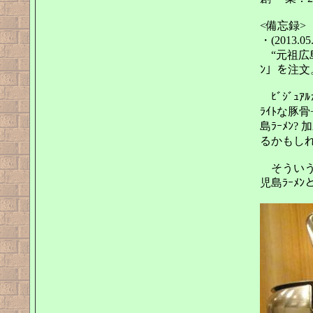
<備忘録>
・(2013.05.
“元祖広島
ﾝ」を注文
ﾋﾞｼﾞｭ
ﾗｲﾄな豚
島ﾗｰﾒﾝ
るかもし
そういう
児島ﾗｰﾒ