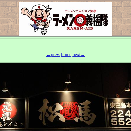
←prev.
home
next→