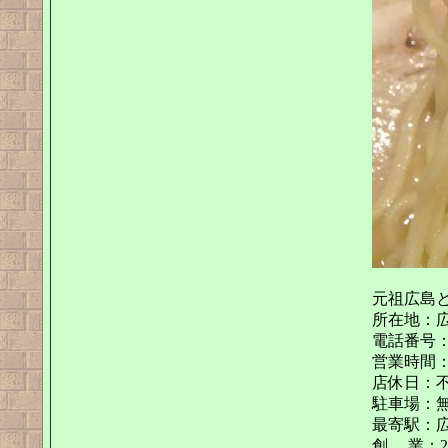
元祖広島と
所在地：広
電話番号：08
営業時間：11:
店休日：
駐車場：
最寄駅：広
創 業：20