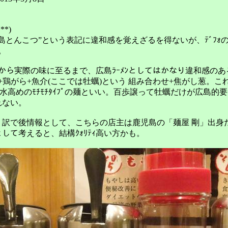
**)
とんこつ”という表記に違和感を覚えざるを得ないが、ﾃﾞﾌｫの
。
ｱﾙから実際の味に至るまで、広島ﾗｰﾒﾝとしてはかなり違和感の
骨+鶏がら+魚介(ここでは牡蠣)という 組み合わせ+焦がし葱。こ
? 加水高めのﾓﾁﾓﾁﾀｲﾌﾟの麺といい。百歩譲って牡蠣だけが広島的
れない。
訳で後情報として、こちらの店主は鹿児島の「麺屋 剛」出身だ
ﾝとして考えると、結構ｸｫﾘﾃｨ高い方かも。