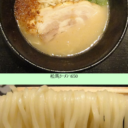
松馬ﾗｰﾒﾝ \650