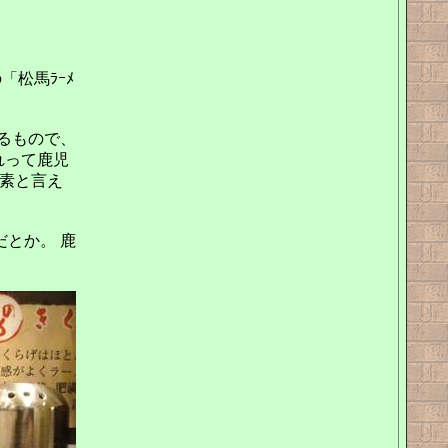
「松馬ﾗｰﾒ
あるもので、
れって鹿児
要素と言え
とか。 鹿