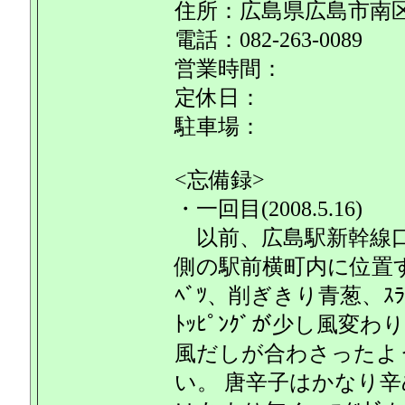
住所：広島県広島市南区
電話：082-263-0089
営業時間：
定休日：
駐車場：
<忘備録>
・一回目(2008.5.16)
以前、広島駅新幹線口
側の駅前横町内に位置す
ﾍﾞﾂ、削ぎきり青葱、ｽﾗｲ
ﾄｯﾋﾟﾝｸﾞが少し風変
風だしが合わさったよ
い。 唐辛子はかなり辛