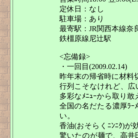
定休日：なし
駐車場：あり
最寄駅：JR関西本線奈
鉄橿原線尼辻駅
<忘備録>
・一回目(2009.02.14)
昨年末の帰省時に材料切れ
行列こそなけれど、広
多彩なﾒﾆｭｰから取り
全国の名だたる濃厚ﾗｰ
い。
香油(おそらくﾆﾝﾆｸ)が
驚いたのが麺で、高井