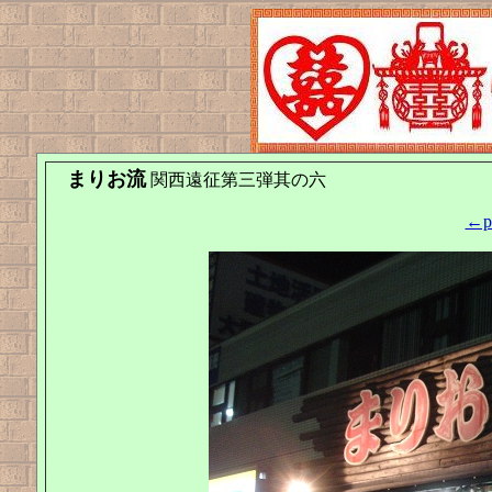
まりお流
関西遠征第三弾其の六
←pr