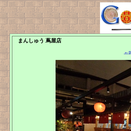
まんしゅう 蔦屋店
←pr