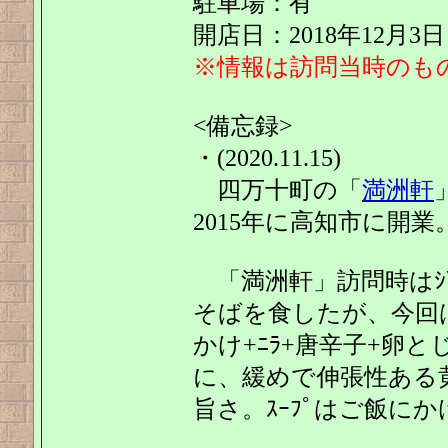
駐車場：有
開店日：2018年12月3日
※情報は訪問当時のも
<備忘録>
・(2020.11.15)
四万十町の「
満洲軒
2015年に高知市に開
「満洲軒」訪問時はｼﾞ
そばを食したが、今回はそ
かけ+ﾆﾗ+唐辛子+卵とじ+
に、緩めで伸張性ある
旨さ。ｽｰﾌﾟはご飯に