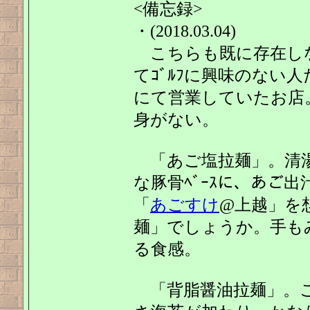
<備忘録>
・(2018.03.04)
こちらも既に存在し
てｺﾞﾙﾌに興味のない
にて営業していたお店。
身がない。
「あご塩拉麺」。清湯ｽ
な豚骨ﾍﾞｰｽに、あご
「
あごすけ
@上越」を
麺」でしょうか。手も
る食感。
「背脂醤油拉麺」。こ