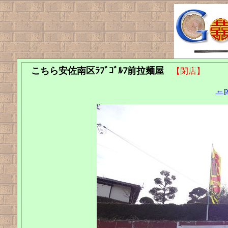
こちら安佐南区ﾗﾌﾞｺﾞﾙﾌ前拉麺屋
【閉店】
←pr