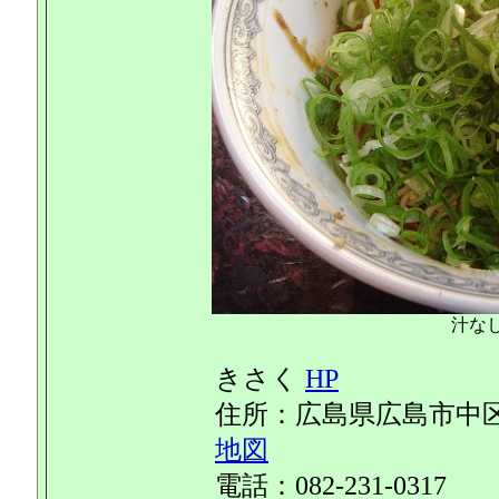
汁なし
きさく
HP
住所：広島県広島市中区舟入
地図
電話：082-231-0317