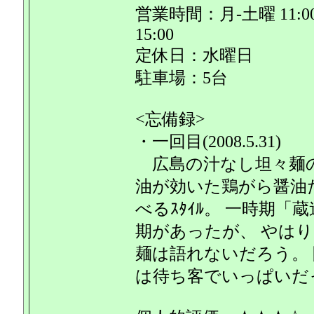
営業時間：月-土曜 11:00-14:
15:00
定休日：水曜日
駐車場：5台
<忘備録>
・一回目(2008.5.31)
広島の汁なし坦々麺の
油が効いた鶏がら醤油
べるｽﾀｲﾙ。 一時期「
期があったが、 やは
麺は語れないだろう。
は待ち客でいっぱいだ