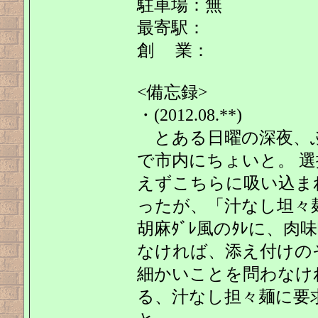
駐車場：無
最寄駅：
創 業：
<備忘録>
・(2012.08.**)
とある日曜の深夜、
で市内にちょいと。 
えずこちらに吸い込ま
ったが、「汁なし坦々
胡麻ﾀﾞﾚ風のﾀﾚに、
なければ、添え付けの
細かいことを問わなけ
る、汁なし担々麺に要