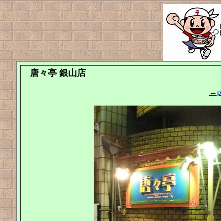
唐々亭 銀山店
←pr