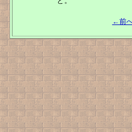
と。
←前