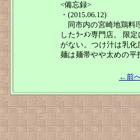
<備忘録>
・(2015.06.12)
同市内の宮崎地鶏料理
したﾗｰﾒﾝ専門店。 
がない。つけ汁は乳化
麺は麺帯やや太めの平
←前