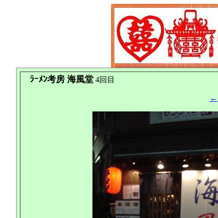
ﾗｰﾒﾝ考房 海風堂
4回目
←p