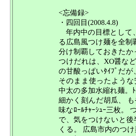
<忘備録>
・四回目(2008.4.8)
年内中の目標として
る広島風つけ麺を全制
分け制覇しておきたか
つけだれは、XO醤な
の甘酸っぱいﾀｲﾌﾟだが
そのまま使ったような
中太の多加水縮れ麺。ﾄｯﾋ
細かく刻んだ胡瓜、 
味なﾛｰﾙﾁｬｰｼｭｰ三
で、気をつけないと後
くる。 広島市内のつ