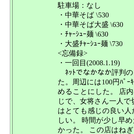
駐車場：なし
・中華そば \530
・中華そば大盛 \630
・ﾁｬｰｼｭｰ麺 \630
・大盛ﾁｬｰｼｭｰ麺 \730
<忘備録>
・一回目(2008.1.19)
ﾈｯﾄでなかなか評判
た。周辺には100円ﾊﾟ
めることにした。 店
じで、女将さん一人で
はとても感じの良い人
しい。 時間が少し早
かった。 この店はね