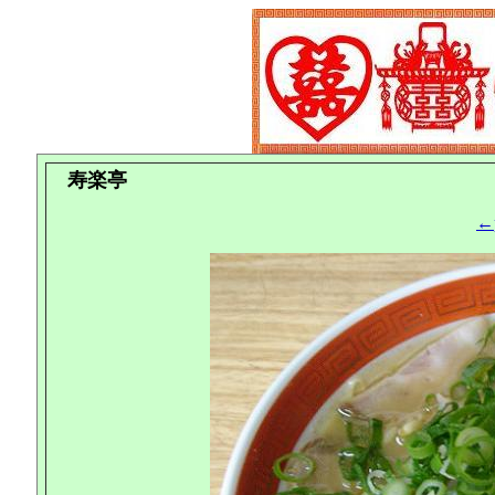
寿楽亭
←p