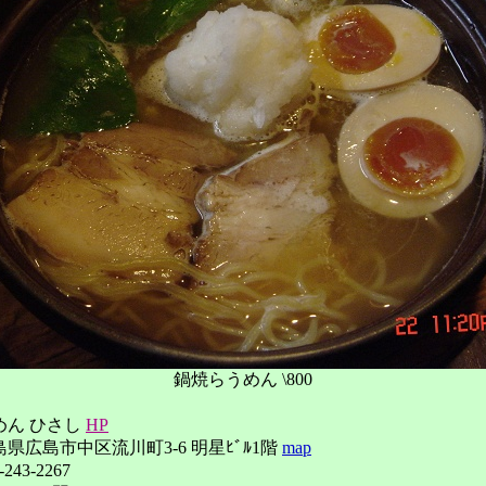
鍋焼らうめん \800
めん ひさし
HP
県広島市中区流川町3-6 明星ﾋﾞﾙ1階
map
243-2267