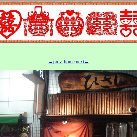
←prev.
home
next→