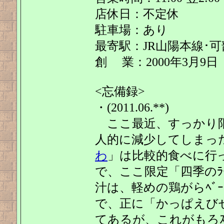
店休日：不定休
駐車場：あり
最寄駅：JR山陽本線･可
創 業：2000年3月9日
<忘備録>
・(2011.06.**)
ここ最近、すっかり限
人的に減少してしまっ
わ
」は比較的食べに行
で、ここ限定「四季のﾗｰ
汁は、軽めの鶏がらﾍﾞ
で、正に「かっぱえびせん
てあるが、これがもろｽ