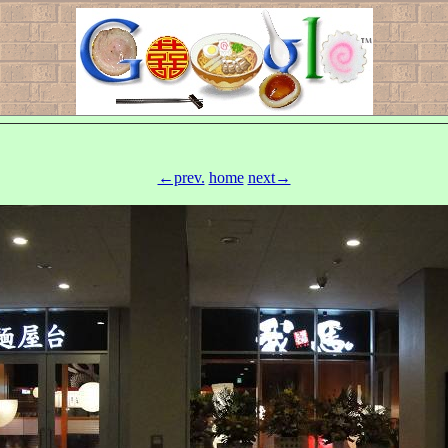
←prev.
home
next→