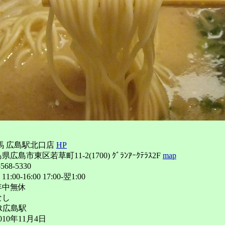
馬 広島駅北口店
HP
島市東区若草町11-2(1700) ｸﾞﾗﾝｱｰｸﾃﾗｽ2F
map
68-5330
00-16:00 17:00-翌1:00
年中無休
なし
R広島駅
10年11月4日