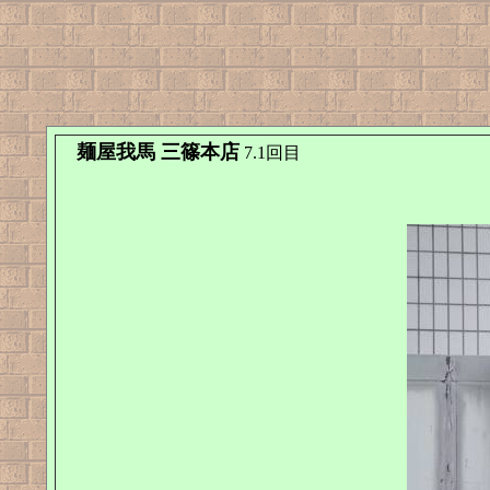
麺屋我馬 三篠本店
7.1回目