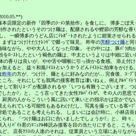
0.05.**)
本店限定の新作『四季のﾗｰﾒﾝ第拾作』を食しに。 博多ごぼ天
して創作されたというそのつけ麺は、配膳されるや鰹節の芳醇な香
し、 一瞬博多のうどん店にﾃﾚﾎﾟｰﾄされたように錯覚させられる
まずはつけ汁だけﾚﾝｹﾞで啜って味見。 昨年の
芳醇つけ麺
と同
油味ながら、やや大人しくなった印象。 その中には、豚ﾊﾞﾗ肉
麦粉をﾛｰｽﾄしたという褐色の麺は、中太というよりは中細に近い
自体の香りは良いが、やや舌や咽喉に引っ掛かる食感。 添え付
加えると、益々和風ﾃｲｽﾄというかうどんﾃｲｽﾄに拍車をかける
は
昨年
の方が、つけ汁、麺ともに好みなのだが… 完食後、ｽｰﾌ
ところ、それにしても我馬の接客教育は凄いねぇ。例えｱﾙﾊﾞｲﾄ
 そして割りｽｰﾌﾟが配膳されるや「いつも有難うございます。つ
したか?」と。 こう言ってきた女性ｱﾙﾊﾞｲﾄが、その人の意思
、厨房の人からこういう風に訊いて来いとの指示かは定かでない
憶えられている可能性もあるわけだし、写真を撮っている客=ﾌﾞﾛ
対処であることも考えられる。 しまいには会計時に、小林店長自
こられ、「つけ麺はお口に合いましたでしょうか?」と。 時々
入りﾊﾞｲﾄ君のﾏﾆｭｱﾙ棒読み接客を目の当たりにすると、こち
れど、 店長ｸﾗｽの人達のそれは、従業員という立場にありなが