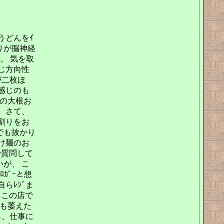
うどんをｲ
りが脳神経
。 気を取
じ方向性
が二枚ほ
感じのも
けの大根お
。 さて、
ﾟ割りをお
でも抜かり
け麺のお
で質問して
が、 こ
ｶﾞｰと想
らﾚｼﾞま
、この店で
らも萎えた
ら、仕事に