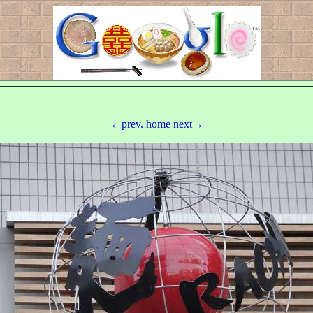
←prev.
home
next→