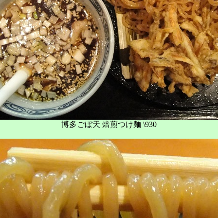
博多ごぼ天 焙煎つけ麺 \930