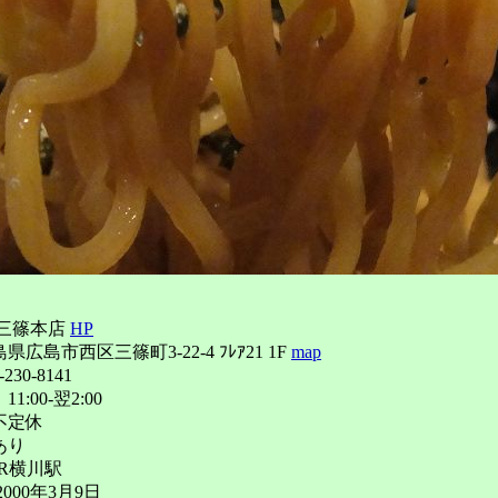
 三篠本店
HP
広島市西区三篠町3-22-4 ﾌﾚｱ21 1F
map
230-8141
:00-翌2:00
不定休
あり
R横川駅
000年3月9日