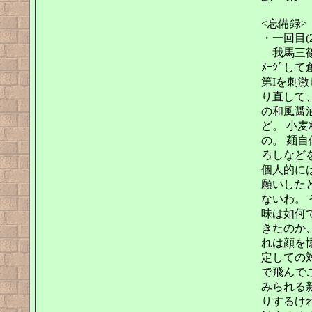
<忘備録>
・一回目(201
我馬三篠
ﾒｰｼﾞ
第Iを刺激
り直して、
の和風醤
ど。 小
の。 麺
ろしなどを
個人的に
願いした
ないわ。
味は如何で
きたのか
れは顔を
定しての
で飛んで
みられる新
りするけ