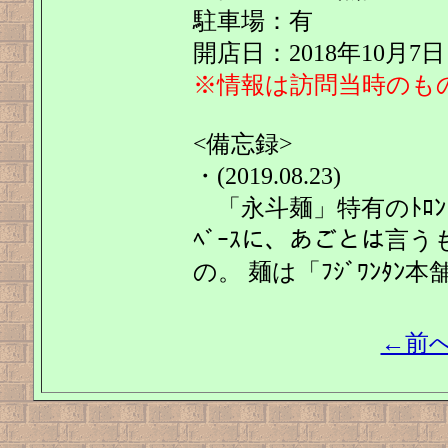
駐車場：有
開店日：2018年10月7日
※情報は訪問当時のも
<備忘録>
・(2019.08.23)
「永斗麺」特有のﾄﾛﾝ
ﾍﾞｰｽに、あごとは言う
の。 麺は「ﾌｼﾞﾜﾝﾀ
←前