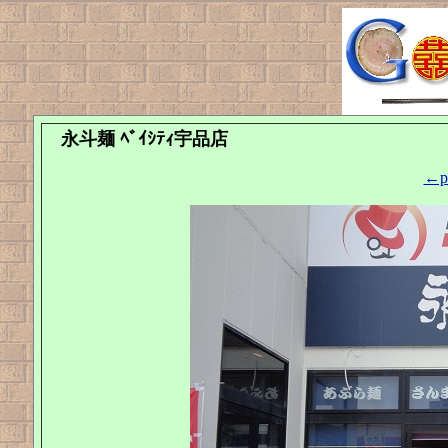
永斗麺 ﾍﾞｲｼﾃｨ宇品店
←pr