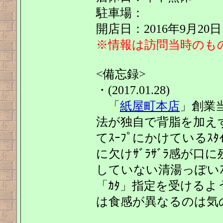
駐車場：
開店日：2016年9月20日
※情報は訪問当時のも
<備忘録>
・(2017.01.28)
「
紙屋町本店
」創業
法が独自で背脂を加え
てｽｰﾌﾟにかけているｽ
に欠けｻﾞﾗｻﾞﾗ感が口
していない清湯っぽいｽ
「ｶﾀ」指定を受けるよ
は食感が異なるのは気