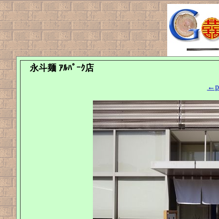
永斗麺 ｱﾙﾊﾟｰｸ店
←pr