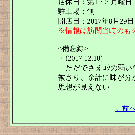
店休日：第1・3 月曜日
駐車場：無
開店日：2017年8月29日
※情報は訪問当時のも
<備忘録>
・(2017.12.10)
ただでさえｺｸの弱い牛骨
被さり、余計に味が分
思想が見えない。
←前