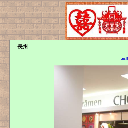
長州
←pr