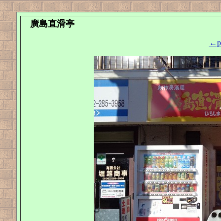
廣島直滑亭
←pr