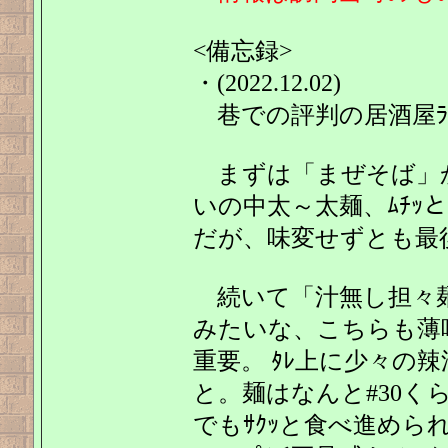
<備忘録>
・(2022.12.02)
巷での評判の居酒屋ﾗﾝ
まずは「まぜそば」か
いの中太～太麺、ﾑﾁｯ
だが、味変せずとも最
続いて「汁無し担々麺
みたいな、こちらも薄
重要。 ﾀﾚ上に少々の辣
と。麺はなんと#30くら
でもｻｸｯと食べ進めら