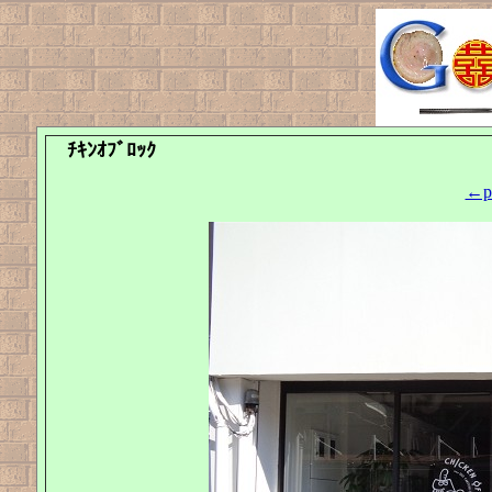
ﾁｷﾝｵﾌﾞﾛｯｸ
←pr