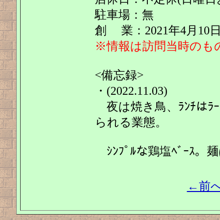
駐車場：無
創 業：2021年4月10
※情報は訪問当時のも
<備忘録>
・(2022.11.03)
夜は焼き鳥、ﾗﾝﾁはﾗｰ
られる業態。
ｼﾝﾌﾟﾙな鶏塩ﾍﾞｰｽ
←前