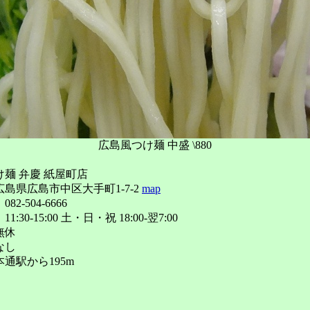
広島風つけ麺 中盛 \880
麺 弁慶 紙屋町店
島県広島市中区大手町1-7-2
map
2-504-6666
:30-15:00 土・日・祝 18:00-翌7:00
無休
なし
通駅から195m