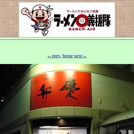
←prev.
home
next→