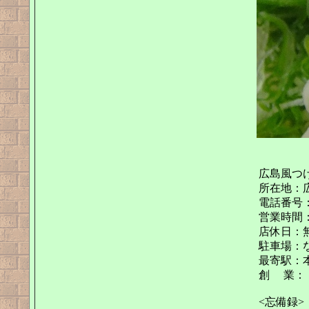
広島風つけ
所在地：広
電話番号：08
営業時間：11
店休日：
駐車場：
最寄駅：本
創 業：
<忘備録>